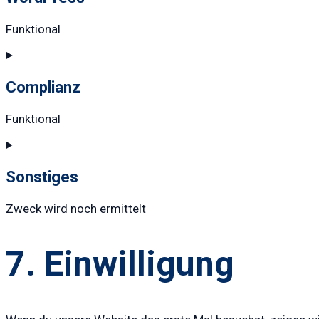
Funktional
Consent
to
service
Complianz
wordpress
Funktional
Consent
to
service
Sonstiges
complianz
Zweck wird noch ermittelt
Consent
to
7. Einwilligung
service
sonstiges