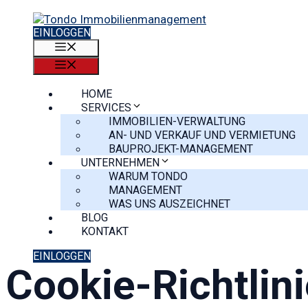
Zum
Inhalt
EINLOGGEN
springen
MENÜ
MENÜ
HOME
SERVICES
IMMOBILIEN-VERWALTUNG
AN- UND VERKAUF UND VERMIETUNG
BAUPROJEKT-MANAGEMENT
UNTERNEHMEN
WARUM TONDO
MANAGEMENT
WAS UNS AUSZEICHNET
BLOG
KONTAKT
EINLOGGEN
Cookie-Richtlini